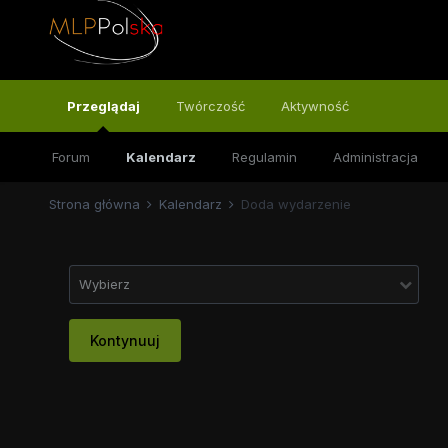
Przeglądaj
Twórczość
Aktywność
Forum
Kalendarz
Regulamin
Administracja
Strona główna
Kalendarz
Doda wydarzenie
Wybierz
Kontynuuj