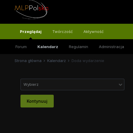
Przeglądaj
Twórczość
Aktywność
Forum
Kalendarz
Regulamin
Administracja
Strona główna
Kalendarz
Doda wydarzenie
Wybierz
Kontynuuj