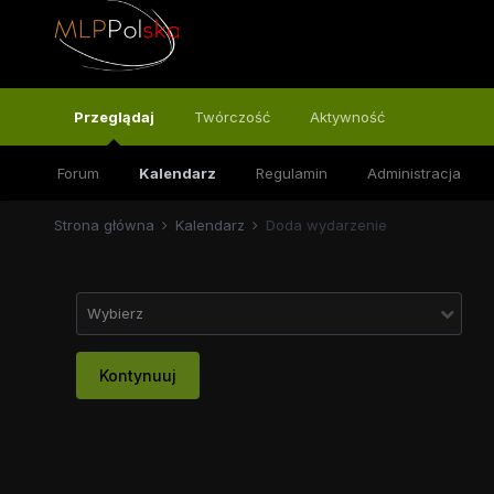
Przeglądaj
Twórczość
Aktywność
Forum
Kalendarz
Regulamin
Administracja
Strona główna
Kalendarz
Doda wydarzenie
Wybierz
Kontynuuj