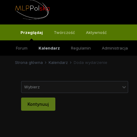
Przeglądaj
Twórczość
Aktywność
Forum
Kalendarz
Regulamin
Administracja
Strona główna
Kalendarz
Doda wydarzenie
Wybierz
Kontynuuj