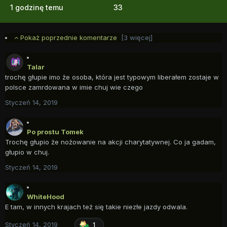
1 godzinę temu
33
Pokaż poprzednie komentarze
[3 więcej]
Talar
trochę głupie imo że osoba, która jest typowym liberałem zostaje w
polsce zamrdowana w imie chuj wie czego
Styczeń 14, 2019
Po prostu Tomek
Trochę głupio że nożowanie na akcji charytatywnej. Co ja gadam,
głupio w chuj.
Styczeń 14, 2019
WhiteHood
E tam, w innych krajach też się takie niezłe jazdy odwala.
Styczeń 14, 2019
1