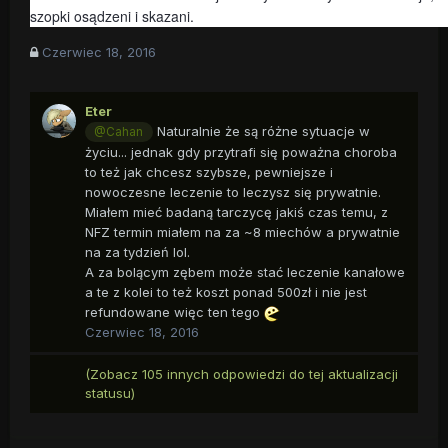
szopki osądzeni i skazani.
Czerwiec 18, 2016
Eter
Naturalnie że są różne sytuacje w
@Cahan
życiu... jednak gdy przytrafi się poważna choroba
to też jak chcesz szybsze, pewniejsze i
nowoczesne leczenie to leczysz się prywatnie.
Miałem mieć badaną tarczycę jakiś czas temu, z
NFZ termin miałem na za ~8 miechów a prywatnie
na za tydzień lol.
A za bolącym zębem może stać leczenie kanałowe
a te z kolei to też koszt ponad 500zł i nie jest
refundowane więc ten tego
Czerwiec 18, 2016
(Zobacz 105 innych odpowiedzi do tej aktualizacji
statusu)