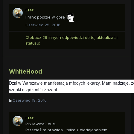
Eter
Frank pójdzie w górę
Czerwiec 25, 2016
(Zobacz 29 innych odpowiedzi do tej aktualizacji
statusu)
WhiteHood
Dziś w Warszawie manifestacja młodych lekarzy. Mam nadzieje, że
szopki osądzeni i skazani.
Czerwiec 18, 2016
Eter
PIS lewica? hue.
Przecież to prawica... tylko z niedojebaniem