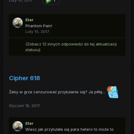
Luty 10, 2017
1
Eter
Phantom Pain!
Luty 10, 2017
(Zobacz 12 innych odpowiedzi do tej aktualizacji
statusu)
Cipher 618
Żeby w grze cenzurować przytulanie się? Ja p#lę...
Styczeń 18, 2017
Eter
Wiesz jak przytulała się para hetero to może to