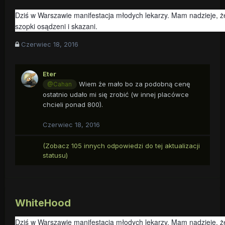
Dziś w Warszawie manifestacja młodych lekarzy. Mam nadzieje, że
szopki osądzeni i skazani.
Czerwiec 18, 2016
Eter
Wiem że mało bo za podobną cenę
@Cahan
ostatnio udało mi się zrobić (w innej placówce
chcieli ponad 800).
Czerwiec 18, 2016
(Zobacz 105 innych odpowiedzi do tej aktualizacji
statusu)
WhiteHood
Dziś w Warszawie manifestacja młodych lekarzy. Mam nadzieje, że