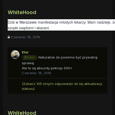
WhiteHood
Dziś w Warszawie manifestacja młodych lekarzy. Mam nadzieje, że
szopki osądzeni i skazani.
Czerwiec 18, 2016
Eter
Naturalnie że powinno być prywatną
@Salto
sprawą.
Ale to są absurdy pokroju 500+
Czerwiec 18, 2016
(Zobacz 105 innych odpowiedzi do tej aktualizacji
statusu)
WhiteHood