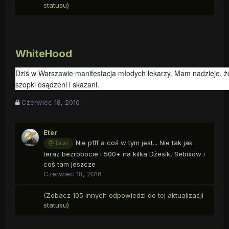
statusu)
WhiteHood
Dziś w Warszawie manifestacja młodych lekarzy. Mam nadzieje, że
szopki osądzeni i skazani.
Czerwiec 18, 2016
Eter
Nie pfff a coś w tym jest... Nie tak jak
@Talar
teraz bezrobocie i 500+ na kilka Dżesik, Sebixów i
coś tam jeszcze
Czerwiec 18, 2016
(Zobacz 105 innych odpowiedzi do tej aktualizacji
statusu)