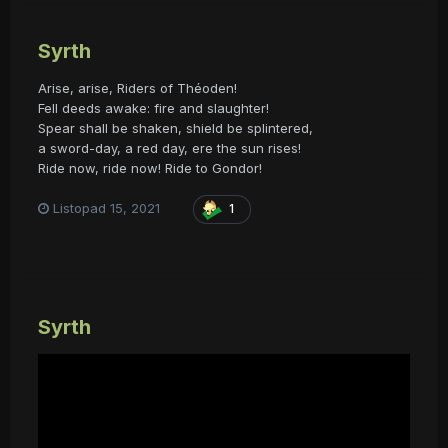
Syrth
Arise, arise, Riders of Théoden!
Fell deeds awake: fire and slaughter!
Spear shall be shaken, shield be splintered,
a sword-day, a red day, ere the sun rises!
Ride now, ride now! Ride to Gondor!
Listopad 15, 2021
1
Syrth