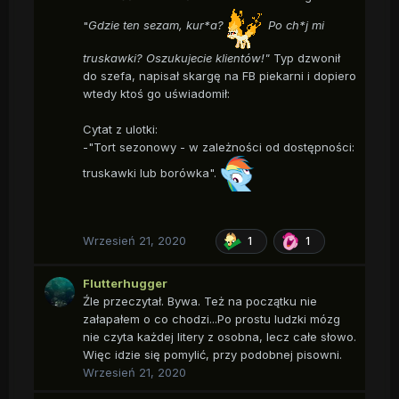
"
Gdzie ten sezam, kur*a?
Po ch*j mi
truskawki? Oszukujecie klientów!"
Typ dzwonił
do szefa, napisał skargę na FB piekarni i dopiero
wtedy ktoś go uświadomił:
Cytat z ulotki:
-"Tort sezonowy - w zależności od dostępności:
truskawki lub borówka".
Wrzesień 21, 2020
1
1
Flutterhugger
Źle przeczytał. Bywa. Też na początku nie
załapałem o co chodzi...Po prostu ludzki mózg
nie czyta każdej litery z osobna, lecz całe słowo.
Więc idzie się pomylić, przy podobnej pisowni.
Wrzesień 21, 2020