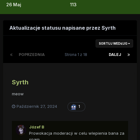
26 Maj
113
Aktualizacje statusu napisane przez Syrth
SORTUJ WEDŁUG
POPRZEDNIA
Strona 1 z 18
DALEJ
Syrth
meow
Październik 27, 2024
1
Józef B
Prowokacja moderacji w celu wlepienia bana za
spam...