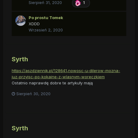
Sierpień 31, 2020
1
Po prostu Tomek
XDDD
Wrzesień 2, 2020
Syrth
https://aszdziennik.pl/128641,nowosc-u-dilerow-mozna-
juz-przyjsc-po-kokaine-z-wlasnym-woreczkiem
Ostatnio naprawdę dobre te artykuły mają
Sierpień 30, 2020
Syrth