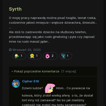
Syrth
O mojej pracy naprawdę można pisać książki, temat rzeka,
codziennie jakieś mniejsze i większe dziwactwa, śmieszki...
...
Ale dziś to zadzwoniło dziecko na służbowy telefon,
przedstawiając się jako ruski ginekolog i pyta czy zapisać
mnie na ruski masaż jąder...
Wrzesień 20, 2020
1
1
2
1
Pokaż poprzednie komentarze
[7 więcej]
Cipher 618
Dziwni ludzie?
Hmm... Co powiecie na
kolesia, który zrobił wielką aferę o to, że dostał
tort inny niż zamawiał? No bo jak mieliśmy
czelność nie zrobić mu tortu sezamowego?