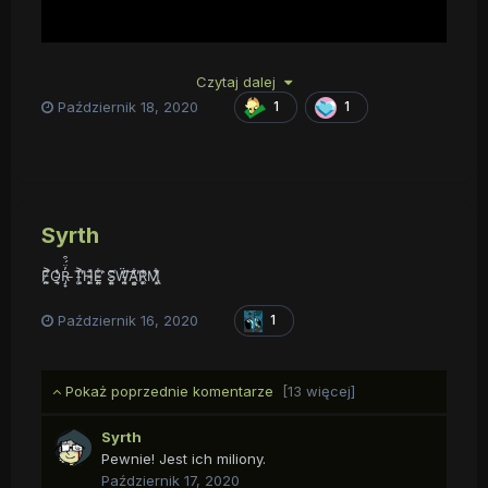
Czytaj dalej
Październik 18, 2020
1
1
Syrth
F̸̪̫̞̈́̀͐O̵̫̘͉̾̔͛R̵̡̟̓̈́͒ T̵͚͕̓͐̕H̴̙͚̙͊̽E̴͍̫̙͋͘̕ Ș̵̻͍̀͊̈́Ẅ̵͙͉̪́̓͠A̴͙͇͍̓͋̕R̸͚̞̦̓͊͛M̸̢͓͙͛̀͋
Październik 16, 2020
1
Pokaż poprzednie komentarze
[13 więcej]
Syrth
Pewnie! Jest ich miliony.
Październik 17, 2020