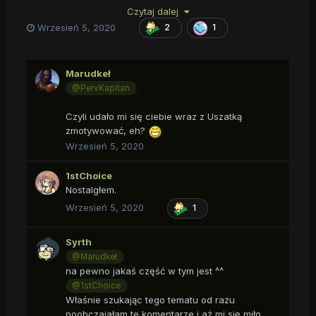
Czytaj dalej
Wrzesień 5, 2020
2
1
Marudkeł
@PervKapitan
Czyli udało mi się ciebie wraz z Uszatką
zmotywować, eh?
Wrzesień 5, 2020
1stChoice
Nostalgłem.
Wrzesień 5, 2020
1
Syrth
@Marudkeł
na pewno jakaś część w tym jest ^^
@1stChoice
Właśnie szukając tego tematu od razu
poobczajałam te komentarze i aż mi się miło