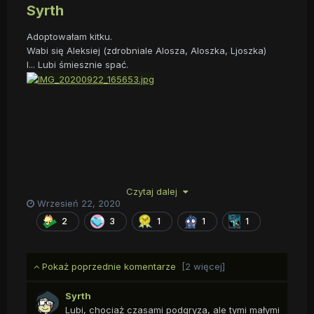
Syrth
Adoptowałam kitku.
Wabi się Aleksiej (zdrobniale Alosza, Aloszka, Ljoszka)
I... Lubi śmiesznie spać.
Czytaj dalej
Wrzesień 22, 2020
2
3
1
1
1
Pokaż poprzednie komentarze
[2 więcej]
Syrth
Lubi, chociaż czasami podgryza, ale tymi małymi