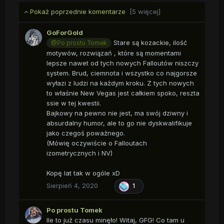
Pokaż poprzednie komentarze
[5 więcej]
GoForGold
Stare są kozackie, ilość
@Po prostu Tomek
motywów, rozwiązań , które są momentami
lepsze nawet od tych nowych Falloutów niszczy
system. Brud, ciemnota i wszystko co najgorsze
wyłazi z ludzi na każdym kroku. Z tych nowych
to właśnie New Vegas jest całkiem spoko, reszta
ssie w tej kwestii.
Bajkowy na pewno nie jest, ma swój dziwny i
absurdalny humor, ale to go nie dyskwalifikuje
jako czegoś poważnego.
(Mówię oczywiście o Falloutach
izometrycznych i NV)
Kopę lat tak w ogóle xD
Sierpień 4, 2020
1
Po prostu Tomek
Ile to już czasu minęło! Witaj, GFG! Co tam u