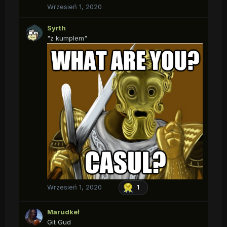
Wrzesień 1, 2020
Syrth
"z kumplem"
Wrzesień 1, 2020
1
Marudkeł
Git Gud