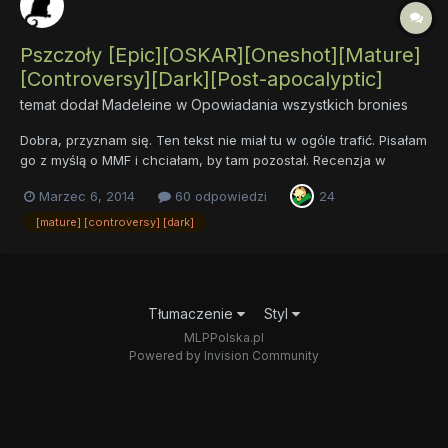
Pszczoły [Epic][OSKAR][Oneshot][Mature]
[Controversy][Dark][Post-apocalyptic]
temat dodał
Madeleine
w
Opowiadania wszystkich bronies
Dobra, przyznam się. Ten tekst nie miał tu w ogóle trafić. Pisałam
go z myślą o MMF i chciałam, by tam pozostał. Recenzja w
MANEzette sprawiła jednak, że poczułam się… zobowiązana. Nie
Marzec 6, 2014
60 odpowiedzi
24
przedłużając. Opis: Chcąc za wszelką cenę poprawić Harmonię
rządzącą Equestrią,...
[mature] [controversy] [dark]
Tłumaczenie
Styl
MLPPolska.pl
Powered by Invision Community