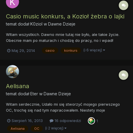
Casio music konkurs, a Kozioł żebra o lajki
temat dodał
K0ziol
w
Dawne Dzieje
WItam wszystkich. Dawno mnie tutaj nie było, ale takie życie.
Obecnie mam po maturach i chodzę do pracy, no i wpadł
konkurs. Organizowany przez Casio na fb. DO wygrania - dużo.
(i 6 więcej)
Maj 29, 2014
casio
konkurs
Najwięcej można zgarnąć ponad 9000 złotych. A mi by się takie
coś podobało ._. Znajduje się on tutaj: https://www.faceboo...
Aelisana
temat dodał
Eter
w
Dawne Dzieje
Witam serdecznie, Udało mi się stworzyć mojego pierwszego
OC, trochę się nad tym napracowałem. Niestety moje
umiejętności pisarskie wołają o pomstę do nieba więc pewnie
Sierpień 16, 2013
16 odpowiedzi
1
znajdą się błędy stylistyczne itp. Jestem jak najbardziej otwarty
na krytykę; jeżeli znajdziecie coś co budzi Wasze wątpliwości t...
(i 2 więcej)
Aelisana
OC