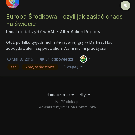
Europa Środkowa - czyli jak zasiać chaos
na świecie
temat dodał
izy97
w
AAR - After Action Reports
Otóż po kilku tygodniach intensywnej gry w Darkest Hour
zdecydowałem się podzielić z Wami moimi przeżyciami.
Doświadczenia już troszkę nazbierałem grając w Hoi2 i 3, jednak
Maj 8, 2015
54 odpowiedzi
4
nigdy nie grałem przeciwko doświadczonemu graczowi. No
mniejsza z tym. Ekstra dla owego AAR, rozegrałem nową
(i 4 więcej)
aar
2 wojna światowa
kampanię, rozpoczy...
Tłumaczenie
Styl
MLPPolska.pl
Powered by Invision Community