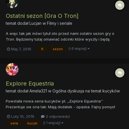
Ostatni sezon [Gra O Tron]
temat dodał
Lucjan
w
Filmy i seriale
A więc tak jak mówi tytuł oto przed nami ostatni sezon gry o
Tron. Będziemy tutaj omawiać odcinki które wyszły i będą
wychodzić. Nie obiecuję już na wstępie że będę miał czas od
(i 6 więcej)
Maj 7, 2019
8
sezon
razu po zobaczeniu odcinka napisać coś o nim tutaj bo jednak
praca itd ale ten temat jest po to żebyście WY porozmawiać o...
Explore Equestria
temat dodał
Amela321
w
Ogólna dyskusja na temat kucyków
Powstała nowa seria kucyków pt. ,,Explore Equestria''
Prezentuje sie ona tak: Mają dodatek - opaska. Fajny pomysł
według mnie, ale co to... czy to? Co to za ostatni kucyk? Na
Luty 10, 2016
2 odpowiedzi
pudełku pisze, że jest to Pursey Pink. Czyżby to bedzie jakiś
(i 1 więcej)
seria
kucyki
ważny kucyk w sezonie 6?...