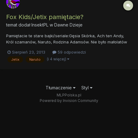
Fox Kids/Jetix pamiętacie?
temat dodał
InsektPL
w
Dawne Dzieje
Pamiętacie te stare bajki/seriale:Gęsia Skórka, Ach ten Andy,
Król szamanów, Naruto, Rodzina Adamsów. Nie było małolatów
chodzących z paczką papierosów po całym osiedlu, nikt nie
Sierpień 23, 2013
59 odpowiedzi
przeklinał, żadnych rubasów spędzających całe życie przed
(i 4 więcej)
Jetix
Naruto
kompem (nie wszyscy grubi to no-life). Szkoda że te czasy
prze...
Tłumaczenie
Styl
MLPPolska.pl
Powered by Invision Community