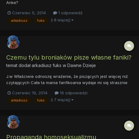
Anke?
Czerwiec 5, 2014
1 odpowiedź
(i 8 więcej)
arkadiusz
fuks
Czemu tylu broniaków pisze własne faniki?
temat dodał
arkadiusz fuks
w
Dawne Dzieje
J.w Właściwie odnoszę wrażenie, że piszących jest więcej niż
czytających Cała ta mania fanfikoania wydaje mi się strasznie
nerdowska i dziwna, co o tym myślicie? Czemu tylu ludzi pisze
Czerwiec 19, 2014
16 odpowiedzi
ff? Jest na nie jakiś popyt czy coś? A może ludziki chcą odkryć
(i 7 więcej)
arkadiusz
fuks
swój talent przy pomocy pióra? Oświećcie mn...
Propaganda homoseksualizmu