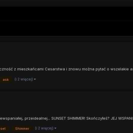
czność z mieszkańcami Cesarstwa i znowu można pytać o wszelakie as
(i 2 więcej)
ask
ewspaniałej, przeidealnej... SUNSET SHIMMER! Skończyłeś? JEJ WSPANIA.
(i 2 więcej)
set
Shimmer