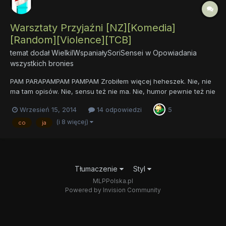
Warsztaty Przyjaźni [NZ][Komedia]
[Random][Violence][TCB]
temat dodał
WielkiIWspaniałySoriSensei
w
Opowiadania
wszystkich bronies
PAM PARAPAMPAM PAMPAM Zrobiłem więcej heheszek. Nie, nie
ma tam opisów. Nie, sensu też nie ma. Nie, humor pewnie też nie
każdemu podejdzie (jest tam humor, wystarczy UWIERZYĆ). Tak,
Wrzesień 15, 2014
14 odpowiedzi
5
pewnie pisałeś lepsze teksty w gimnazjum. No, w każdym razie
przed czytaniem dobrze jest się zapoznać z tym: h...
(i 8 więcej)
co
ja
Tłumaczenie
Styl
MLPPolska.pl
Powered by Invision Community