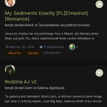
My Sediments Exactly [PL][Oneshot]
[Romance]
temat dodał
Airlick
w
Opowiadania wszystkich bronies
Jeszcze chyba nie ma polskiego fica o Maud, ani tłumaczenia.
Więc już jest. Fic, który zdemolował mnie swoim klimatem w
stopniu nie mniejszym, niż sam odcinek o Maud, teraz w wersji
Marzec 20, 2014
9 odpowiedzi
4
polskiej. Termin "best shipping" nabiera nowego znaczenia.
Oryginał Tłumaczenie
(i 8 więcej)
Maud Pie
Big Mac
Rodzina AJ v2
temat dodał
Garin
w
Galeria Applejack
Ta galeria jest tematem zbiorczym, w którym umieszczane mogą
być arty z rodziną Apple, czyli Big Mac, babcia Smith oraz reszta
familii.