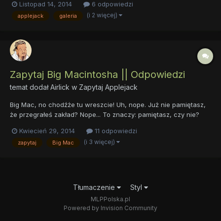
Listopad 14, 2014
6 odpowiedzi
(i 2 więcej)
applejack
galeria
Zapytaj Big Macintosha || Odpowiedzi
temat dodał
Airlick
w
Zapytaj Applejack
Big Mac, no chodźże tu wreszcie! Uh, nope. Już nie pamiętasz,
że przegrałeś zakład? Nope... To znaczy: pamiętasz, czy nie?
Eeeyup... Oh, do licha... Mógłbyś czasem się wysilić! Myślisz, że
Kwiecień 29, 2014
11 odpowiedzi
będziesz mógł odpowiedzieć na wszystkie pytania tych...
(i 3 więcej)
zapytaj
Big Mac
człowieków... jednym słowem? Eee... yup? Oh,...
Tłumaczenie
Styl
MLPPolska.pl
Powered by Invision Community