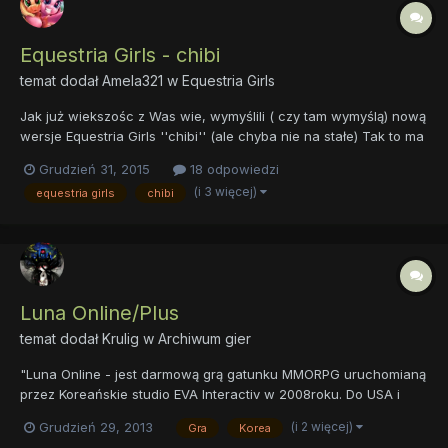
Equestria Girls - chibi
temat dodał
Amela321
w
Equestria Girls
Jak już wiekszośc z Was wie, wymyślili ( czy tam wymyślą) nową
wersje Equestria Girls ''chibi'' (ale chyba nie na stałe) Tak to ma
wyglądac. Dla mnie jest to ohydne i troche przerażające XD. Mi
Grudzień 31, 2015
18 odpowiedzi
to przypomina g3.5 :/ Ble A jakie są wasze opinie na temat ''tego
(i 3 więcej)
equestria girls
chibi
czegos''? Podoba w...
Luna Online/Plus
temat dodał
Krulig
w
Archiwum gier
"Luna Online - jest darmową grą gatunku MMORPG uruchomianą
przez Koreańskie studio EVA Interactiv w 2008roku. Do USA i
Europy trafiła w 2009roku... Gra przenosi nas do cukierkowego
(i 2 więcej)
Grudzień 29, 2013
Gra
Korea
świata osadzonego w klimatach azjatyckich, gdzie będziemy