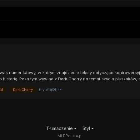
was numer lutowy, w którym znajdziecie teksty dotyczące kontrowersyj
 historią. Poza tym wywiad z Dark Cherry na temat szycia pluszaków, ar
(i 3 więcej)
of
Dark Cherry
Tłumaczenie
Styl
MLPPolska.pl