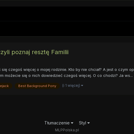
czyli poznaj resztę Familii
się czegoś więcej o mojej rodzinie. Kto by nie chciał? A jest o czym opo
ym możecie się o nich dowiedzieć czegoś więcej. O co chodzi? Ja ws...
(i 1 więcej)
ejack
Best Background Pony
Tłumaczenie
Styl
MLPPolska.pl