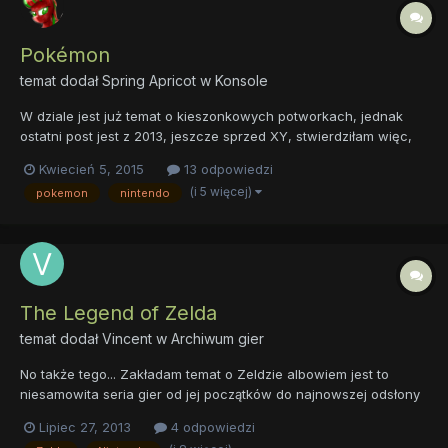
Pokémon
temat dodał
Spring Apricot
w
Konsole
W dziale jest już temat o kieszonkowych potworkach, jednak
ostatni post jest z 2013, jeszcze sprzed XY, stwierdziłam więc,
że najsensowniej jest po prostu założyć nowy. No to do rzeczy:
Kwiecień 5, 2015
13 odpowiedzi
są wśród forumowej społeczności jacyś fani pokemonów? Od
(i 5 więcej)
pokemon
nintendo
której gry zaczęliście? Macie ulubionego pokemona lub ty...
The Legend of Zelda
temat dodał
Vincent
w
Archiwum gier
No także tego... Zakładam temat o Zeldzie albowiem jest to
niesamowita seria gier od jej początków do najnowszej odsłony
(cd-i nie istnieje). Moja ulubiona czesć to majora mask na N64
Lipiec 27, 2013
4 odpowiedzi
bo to jedyna gra która dobrowadziła mnie do męskich łez. wiec