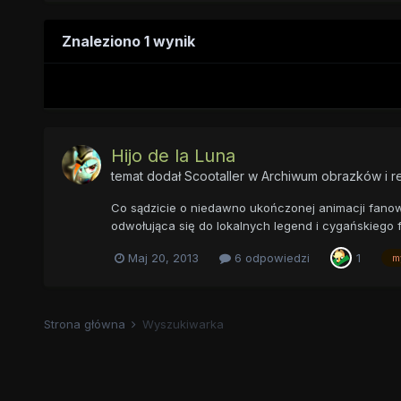
Znaleziono 1 wynik
Hijo de la Luna
temat dodał
Scootaller
w
Archiwum obrazków i r
Co sądzicie o niedawno ukończonej animacji fanowski
odwołująca się do lokalnych legend i cygańskiego fo
Maj 20, 2013
6 odpowiedzi
1
m
Strona główna
Wyszukiwarka