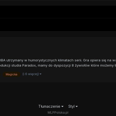
BA utrzymany w humorystycznych klimatach serii. Gra opiera się na w
odukcji studia Paradox, mamy do dyspozycji 8 żywiołów które możemy łą
(i 6 więcej)
Magicka
Tłumaczenie
Styl
MLPPolska.pl