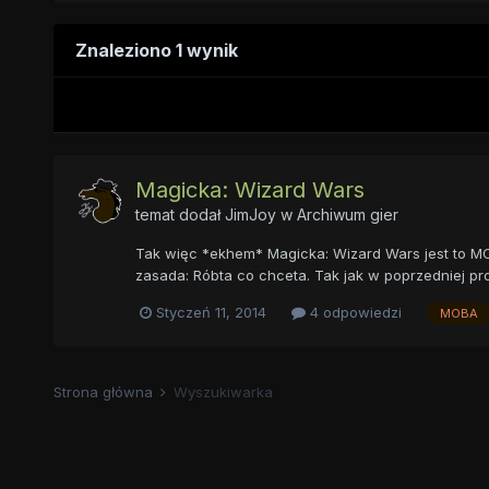
Znaleziono 1 wynik
Magicka: Wizard Wars
temat dodał
JimJoy
w
Archiwum gier
Tak więc *ekhem* Magicka: Wizard Wars jest to MO
zasada: Róbta co chceta. Tak jak w poprzedniej pr
Styczeń 11, 2014
4 odpowiedzi
MOBA
Strona główna
Wyszukiwarka