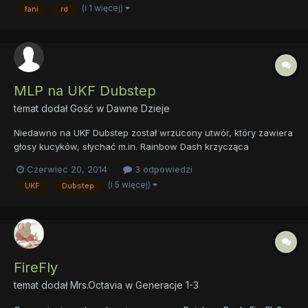
naszej Fajnej Klaczy: 1. FrozenTear7 2...
(i 1 więcej)
fani
rd
MLP na UKF Dubstep
temat dodał Gość w
Dawne Dzieje
Niedawno na UKF Dubstep został wrzucony utwór, który zawiera
głosy kucyków, słychać m.in. Rainbow Dash krzycząca
''LOUDER!''. Co o tym sądzicie? Link do utworu:
Czerwiec 20, 2014
3 odpowiedzi
(i 5 więcej)
UKF
Dubstep
FireFly
temat dodał
Mrs.Octavia
w
Generacje 1-3