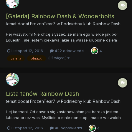
[Galeria] Rainbow Dash & Wonderbolts
temat dodał
FrozenTear7
w
Podniebny klub Rainbow Dash
Hej wszystkim! Nie chcę słyszeć, że mam ego wielkie jak pół
Equestrii, ale jestem ciekawa jakie są wasze ulubione dzieła
przedstawiające mnie i moich wspaniałych znajomych -
Listopad 12, 2016
422 odpowiedzi
4
Wonderbolts! No dobra ego może tak na ćwierć Equestrii...
Postujcie swoje ulubione obrazki z naszymi wspaniały...
(i 2 więcej)
galeria
obrazki
Lista fanów Rainbow Dash
temat dodał
FrozenTear7
w
Podniebny klub Rainbow Dash
Hej kochani! Od dawna się zastanawiałam jak bardzo jestem
lubiana przez was. Myślicie o mnie non stop i macie w swoich
pokojach ściany pełne plakatów z moją skromną osobą?
Listopad 12, 2016
40 odpowiedzi
4
Zapraszam chętnych do zgłaszania się na superwspaniałą listę