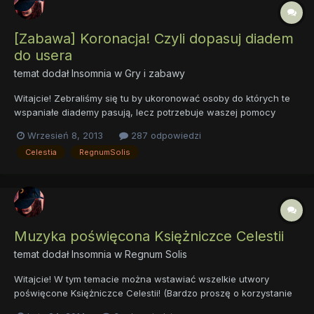
[Zabawa] Koronacja! Czyli dopasuj diadem
do usera
temat dodał
Insomnia
w
Gry i zabawy
Witajcie! Zebraliśmy się tu by ukoronować osoby do których te
wspaniałe diademy pasują, lecz potrzebuje waszej pomocy
ponieważ, no niestety, przez moje obowiązki nie spędzam z
Wrzesień 8, 2013
287 odpowiedzi
wami czasu i nie wszystkich znam tak dobrze jak wy. Więc
Celestia
RegnumSolis
bardzo proszę o to, byście wskazywali w tym temacie
odpowied...
Muzyka poświęcona Księżniczce Celestii
temat dodał
Insomnia
w
Regnum Solis
Witajcie! W tym temacie można wstawiać wszelkie utwory
poświęcone Księżniczce Celestii! (Bardzo proszę o korzystanie
ze spoilerów) Moi faworyci A wy? Znacie jakiś dobry kawałek?