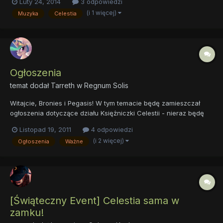
Luty 24, 2014
3 odpowiedzi
Pochwalcie się nim tutaj!
(i 1 więcej)
Muzyka
Celestia
Ogłoszenia
temat dodał
Tarreth
w
Regnum Solis
Witajcie, Bronies i Pegasis! W tym temacie będę zamieszczał
ogłoszenia dotyczące działu Księżniczki Celestii - nieraz będę
miał wam do przekazania coś bezpośrednio na ten temat więc...
Listopad 19, 2011
4 odpowiedzi
Zacznę od.... Przeprosin. Przepraszam, że tak długo nie ma
(i 2 więcej)
Ogłoszenia
Ważne
wpisu w pamiętniku. Szukam weny i dobrego tematu,...
[Świąteczny Event] Celestia sama w
zamku!