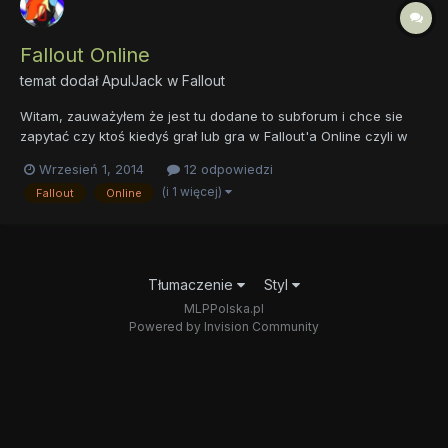
Fallout Online
temat dodał
ApulJack
w
Fallout
Witam, zauważyłem że jest tu dodane to subforum i chce sie
zapytać czy ktoś kiedyś grał lub gra w Fallout'a Online czyli w
taką 2 tylko multi (jak by ktoś niewiedział). Proszę jeśli to możliwe
Wrzesień 1, 2014
12 odpowiedzi
to może polecicie jakieś serwery na którch graliście/gracie
(i 1 więcej)
Fallout
Online
może dołącze do was, ponieważ nadeszła mni...
Tłumaczenie
Styl
MLPPolska.pl
Powered by Invision Community