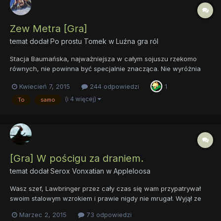
Zew Metra [Gra]
temat dodał
Po prostu Tomek
w
Luźna gra ról
Stacja Baumańska, najważniejsza w całym sojuszu rzekomo
równych, nie powinna być specjalnie znacząca. Nie wyróżnia
się zbytnio architekturą, nie jest położona w żadnej wartej
Kwiecień 7, 2015
244 odpowiedzi
1
odwiedzenia dzielnicy Moskwy... i pewnie by tak zostało, ale tak
się złożyło, że wybuchła wojna. Tak gdzieś trochę ponad dwad...
(i 4 więcej)
To
samo
[Gra] W pościgu za draniem.
temat dodał
Serox Vonxatian
w
Appleloosa
Wasz szef, Lawbringer przez cały czas się wam przypatrywał
swoim stalowym wzrokiem i prawie nigdy nie mrugał. Wyjął ze
swojego pudełeczka wykałaczkę i wsadził sobie w usta. Sześć
Marzec 2, 2015
73 odpowiedzi
ambitnych rekrutów, którzy zapewne mają jakiś potencjał, ale