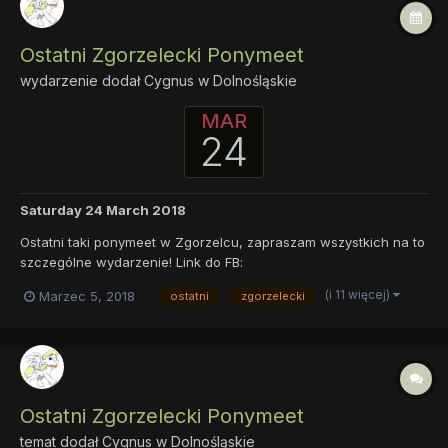
Ostatni Zgorzelecki Ponymeet
wydarzenie dodał
Cygnus
w
Dolnośląskie
MAR
24
Saturday 24 March 2018
Ostatni taki ponymeet w Zgorzelcu, zapraszam wszystkich na to
szczególne wydarzenie! Link do FB:
https://www.facebook.com/events/1834274113258850/ Link do
(i 11 więcej)
Marzec 5, 2018
ostatni
zgorzelecki
tematu na MLP Polska: https://mlppolska.pl/topic/17289-ostatni-
zgorzelecki-ponymeet/
Ostatni Zgorzelecki Ponymeet
temat dodał
Cygnus
w
Dolnośląskie