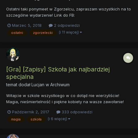
Ostatni taki ponymeet w Zgorzelcu, zapraszam wszystkich na to
szczególne wydarzenie! Link do FB:
https://www.facebook.com/events/1834274113258850/
Marzec 5, 2018
2 odpowiedzi
(i 11 więcej)
ostatni
zgorzelecki
[Gra] [Zapisy] Szkoła jak najbardziej
specjalna
temat dodał
Lucjan
w
Archiwum
Witajcie w szkole wszystkiego w co dotąd nie wierzyliście!
Magia, nieśmiertelność i piękne kobiety na wasze zawołanie!
Chyba z tymi kobietami przesadziłeś... No tak... o tych kobietach
Październik 2, 2017
333 odpowiedzi
zapomnijcie... Ok. A teraz do rzeczy. Witamy w szkole specjalnej
(i 6 więcej)
magia
szkoła
dla osób które posiadają nadprzyrodzone...