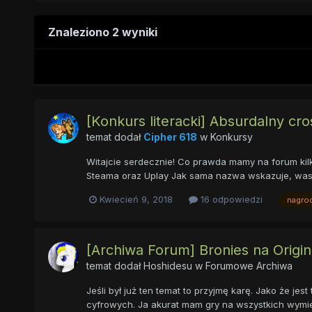
Znaleziono 2 wyniki
[Konkurs literacki] Absurdalny cr
temat dodał
Cipher 618
w
Konkursy
Witajcie serdecznie! Co prawda mamy na forum kilk
Steama oraz Uplay Jak sama nazwa wskazuje, wasz
Kwiecień 9, 2018
16 odpowiedzi
nagro
[Archiwa Forum] Bronies na Origini
temat dodał
Hoshidesu
w
Forumowe Archiwa
Jeśli był już ten temat to przyjmę karę. Jako że j
cyfrowych. Ja akurat mam gry na wszystkich wymien