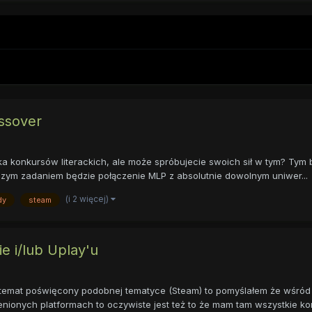
ossover
a konkursów literackich, ale może spróbujecie swoich sił w tym? Tym b
ym zadaniem będzie połączenie MLP z absolutnie dowolnym uniwer...
(i 2 więcej)
dy
steam
e i/lub Uplay'u
est temat poświęcony podobnej tematyce (Steam) to pomyślałem że wśród 
ionych platformach to oczywiste jest też to że mam tam wszystkie kont