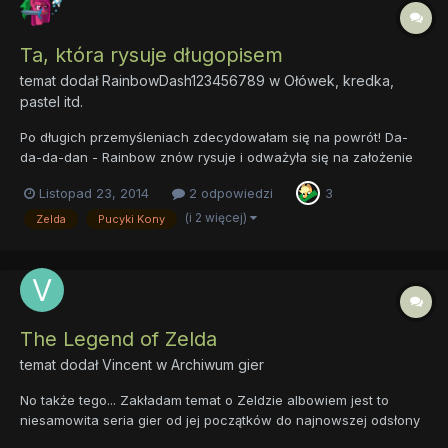
Ta, która rysuje długopisem
temat dodał
RainbowDash123456789
w
Ołówek, kredka,
pastel itd.
Po długich przemyśleniach zdecydowałam się na powrót! Da-
da-da-dan - Rainbow znów rysuje i odważyła się na założenie
tematu ^^. Co rysuję? Głównie kucyki i jakieś gadające zwierzęta
Listopad 23, 2014
2 odpowiedzi
3
. ... ... ... NIE UMIEM SIĘ OPISYWAĆ M'KEJ? Jako, że za często na
rysowanie nie mam czasu, będę wrzucać...
(i 2 więcej)
Zelda
Pucyki Kony
The Legend of Zelda
temat dodał
Vincent
w
Archiwum gier
No także tego... Zakładam temat o Zeldzie albowiem jest to
niesamowita seria gier od jej początków do najnowszej odsłony
(cd-i nie istnieje). Moja ulubiona czesć to majora mask na N64