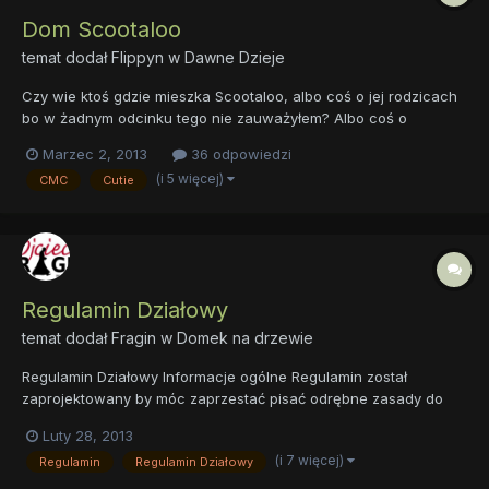
Dom Scootaloo
temat dodał
Flippyn
w
Dawne Dzieje
Czy wie ktoś gdzie mieszka Scootaloo, albo coś o jej rodzicach
bo w żadnym odcinku tego nie zauważyłem? Albo coś o
rodzicach Apple Bloom. Przepraszam, jeśli powtórzyłem wątek.
Marzec 2, 2013
36 odpowiedzi
//Pozwoliłem sobie wprowadzić tagi ~Fragin
(i 5 więcej)
CMC
Cutie
Regulamin Działowy
temat dodał
Fragin
w
Domek na drzewie
Regulamin Działowy Informacje ogólne Regulamin został
zaprojektowany by móc zaprzestać pisać odrębne zasady do
konkursów oraz przestrzec odwiedzających przed złym
Luty 28, 2013
zachowaniem w dziale "Domek na Drzewie". Obecnymi
(i 7 więcej)
Regulamin
Regulamin Działowy
opiekunami (avatarami) wyżej wymienionego działu są:
SPIDIvonMARDER (Scootaloo), Trist...