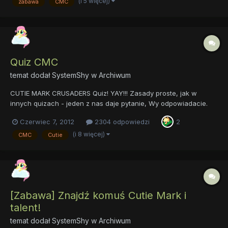
(i 5 więcej)
zabawa
CMC
chorążym Choro..czym ? Nie rozumiem ? Chorąży to osoba, lu...
Quiz CMC
temat dodał
SystemShy
w
Archiwum
CUTIE MARK CRUSADERS Quiz! YAY!!! Zasady proste, jak w
innych quizach - jeden z nas daje pytanie, Wy odpowiadacie.
Zaczynamy: W którym odcinku CMC dostały domek na drzewie
Czerwiec 7, 2012
2304 odpowiedzi
2
oraz kto im go podarował? Pora na podsumowanie Waszych
starań i sprawdzenie wyników najaktywniejszych userów w
(i 8 więcej)
CMC
Cutie
dziale:...
[Zabawa] Znajdź komuś Cutie Mark i
talent!
temat dodał
SystemShy
w
Archiwum