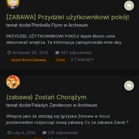
[ZABAWA] Przydziel użytkownikowi pokój!
temat dodał
Phinbella Flynn
w
Archiwum
PRZYDZIEL UŻYTKOWNIKOWI POKÓJ! Apple Bloom umie
dekorować wnętrza. Ta informacja zainspirowała mnie aby
utworzyć tego typu zabawę. Po przedyskutowaniu z pozostałymi
Wrzesień 25, 2013
347 odpowiedzi
(prawie wszystkimi) awatarami CMC postanowiliśmy dodać tego
(i 7 więcej)
Apple BloomZabawa
Cutie
typu post. Przejdźmy od razu do rzeczy. Zasady: Daje wam jakiś
po...
(zabawa) Zostań Chorążym
temat dodał
Paladyn Zanderson
w
Archiwum
Witajcie jako że zbliżają się Igrzyska Zimowe w Soczi
postanowiłem rozpocząć nową zabawę Co za zabawa Zandi ?
Oby nie okazała się nie wypałem bo osobiście mnie popamiętasz
Luty 4, 2014
218 odpowiedzi
Spoko loko to Babs, ta zabawa się spodoba, bo każdy lubi być