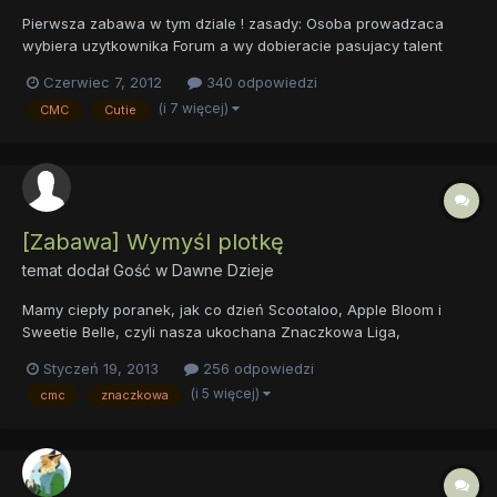
Pierwsza zabawa w tym dziale ! zasady: Osoba prowadzaca
wybiera uzytkownika Forum a wy dobieracie pasujacy talent
oraz cuite mark. proste? no to zaczynamy: sliver co bedzie jego
Czerwiec 7, 2012
340 odpowiedzi
talentem i znaczkiem?
(i 7 więcej)
CMC
Cutie
[Zabawa] Wymyśl plotkę
temat dodał Gość w
Dawne Dzieje
Mamy ciepły poranek, jak co dzień Scootaloo, Apple Bloom i
Sweetie Belle, czyli nasza ukochana Znaczkowa Liga,
powędrowała do szkoły. Nie wiedziały, że mają niezwykłą okazję
Styczeń 19, 2013
256 odpowiedzi
do zabłyśnięcia w świecie. - Dobrze dzieci, uspokójcie się. -
(i 5 więcej)
cmc
znaczkowa
rzekła pani Cheerilee - No już. Wszystkie kucyki spokojnie usi...