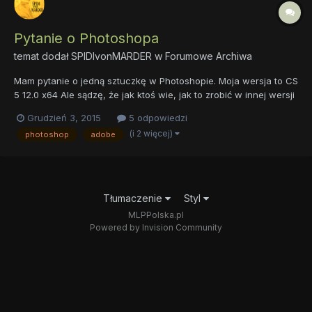
Pytanie o Photoshopa
temat dodał
SPIDIvonMARDER
w
Forumowe Archiwa
Mam pytanie o jedną sztuczkę w Photoshopie. Moja wersja to CS
5 12.0 x64 Ale sądzę, że jak ktoś wie, jak to zrobić w innej wersji
to i tak to będzie bardzo pomocne. Za pomocą komendy
Grudzień 3, 2015
5 odpowiedzi
"scripts" lub "export" można eksportować wszystkie warstwy
(i 2 więcej)
photoshop
adobe
obrazu jako osobne pliki, np. w png czy jpegu...
Tłumaczenie
Styl
MLPPolska.pl
Powered by Invision Community