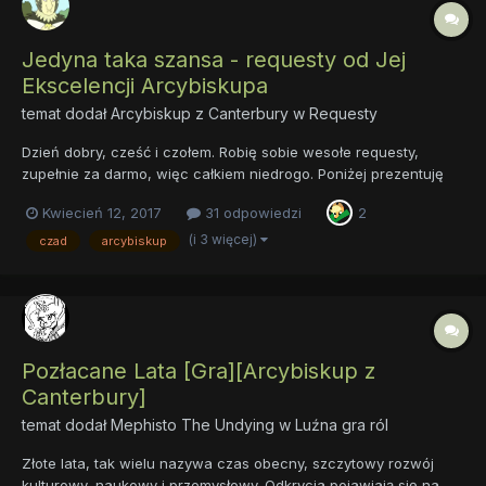
Jedyna taka szansa - requesty od Jej
Ekscelencji Arcybiskupa
temat dodał
Arcybiskup z Canterbury
w
Requesty
Dzień dobry, cześć i czołem. Robię sobie wesołe requesty,
zupełnie za darmo, więc całkiem niedrogo. Poniżej prezentuję
próbkę swojej radosnej twórczości: Przede wszystkim żadnych
Kwiecień 12, 2017
31 odpowiedzi
2
poni, bo w poni to ja nie umiem. Ale wszystkie możliwe smoki,
potwory i inne diabelstwa to już pr...
(i 3 więcej)
czad
arcybiskup
Pozłacane Lata [Gra][Arcybiskup z
Canterbury]
temat dodał
Mephisto The Undying
w
Luźna gra ról
Złote lata, tak wielu nazywa czas obecny, szczytowy rozwój
kulturowy, naukowy i przemysłowy. Odkrycia pojawiają się na