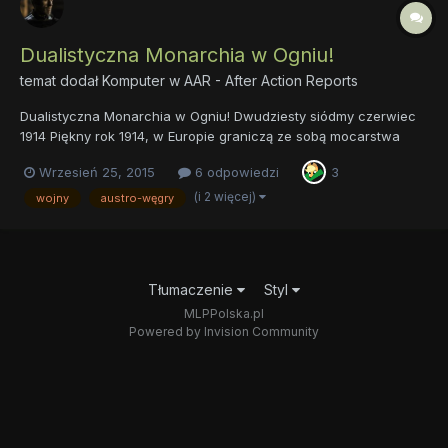
Dualistyczna Monarchia w Ogniu!
temat dodał
Komputer
w
AAR - After Action Reports
Dualistyczna Monarchia w Ogniu! Dwudziesty siódmy czerwiec
1914 Piękny rok 1914, w Europie graniczą ze sobą mocarstwa
które raczej nie chcą widzieć siebie obok. W Europie zachodniej
Wrzesień 25, 2015
6 odpowiedzi
3
mamy Cesarstwo Niemieckie i Republikę Francuską, państwa te
stosunki mają conajmniej złe choć wiadomo, że to pierwsze...
(i 2 więcej)
wojny
austro-węgry
Tłumaczenie
Styl
MLPPolska.pl
Powered by Invision Community