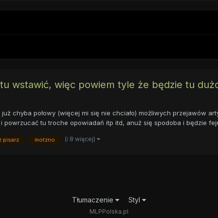
tu wstawić, więc powiem tyle że będzie tu dużo
uż chyba połowy (więcej mi się nie chciało) możliwych przejawów artyz
 powrzucać tu troche opowiadań itp itd, anuż się spodoba i będzie fejm
(i 8 więcej)
 pisarz
motzno
Tłumaczenie
Styl
MLPPolska.pl