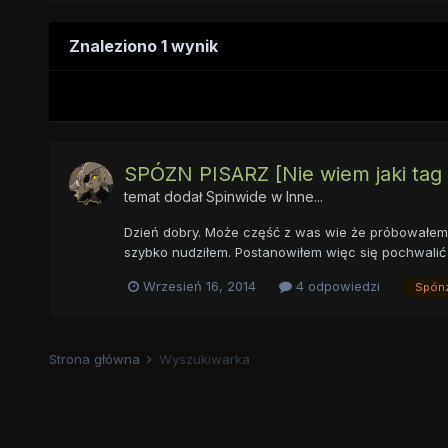
Znaleziono 1 wynik
SPÓZN PISARZ [Nie wiem jaki tag 
temat dodał
Spinwide
w
Inne...
Dzień dobry. Może część z was wie że próbowałem j
szybko nudziłem. Postanowiłem więc się pochwalić i
Wrzesień 16, 2014
4 odpowiedzi
Spónz
Strona główna
Wyszukiwarka