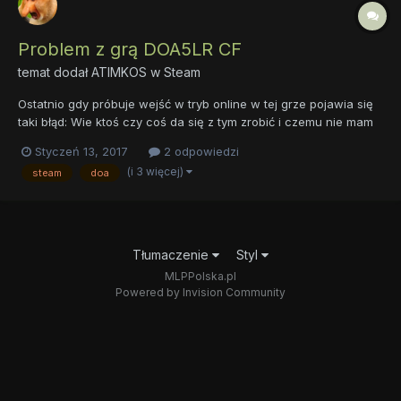
Problem z grą DOA5LR CF
temat dodał
ATIMKOS
w
Steam
Ostatnio gdy próbuje wejść w tryb online w tej grze pojawia się
taki błąd: Wie ktoś czy coś da się z tym zrobić i czemu nie mam
tego problemu na drugim profilu? (Mam nadzieje że pisze o tym
Styczeń 13, 2017
2 odpowiedzi
w dobrym dziale)
(i 3 więcej)
steam
doa
Tłumaczenie
Styl
MLPPolska.pl
Powered by Invision Community