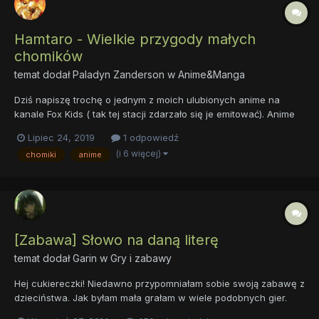
Hamtaro - Wielkie przygody małych
chomików
temat dodał
Paladyn Zanderson
w
Anime&Manga
Dziś napiszę trochę o jednym z moich ulubionych anime na
kanale Fox Kids ( tak tej stacji zdarzało się je emitować). Anime
to było emitowane w końcowym okresie istnienia stacji i w
Lipiec 24, 2019
1 odpowiedź
Polsce wypuszczono niestety tylko 1 sezon podzielony na 2
(i 6 więcej)
chomiki
anime
mniejsze, przez co dostałem nie złego kociokwiku gdy na RTL2...
[Zabawa] Słowo na daną literę
temat dodał
Garin
w
Gry i zabawy
Hej cukiereczki! Niedawno przypomniałam sobie swoją zabawę z
dzieciństwa. Jak byłam mała grałam w wiele podobnych gier.
Jedną z nich było: Słowo na daną literę. Polega ona na tym, że