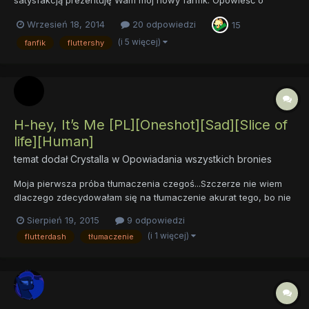
Szklanej Kuli Tym razem publikuję całe opowiadanie, napisane
Wrzesień 18, 2014
20 odpowiedzi
15
od początku do końca. Jestem dość zadowolony z tego tekstu i,
wydaje mi się, dumny. Jedna...
(i 5 więcej)
fanfik
fluttershy
H-hey, It’s Me [PL][Oneshot][Sad][Slice of
life][Human]
temat dodał
Crystalla
w
Opowiadania wszystkich bronies
Moja pierwsza próba tłumaczenia czegoś...Szczerze nie wiem
dlaczego zdecydowałam się na tłumaczenie akurat tego, bo nie
jestem fanem tego shippingu. No cóż, zapraszam do czytania:...
Sierpień 19, 2015
9 odpowiedzi
(i 1 więcej)
flutterdash
tłumaczenie