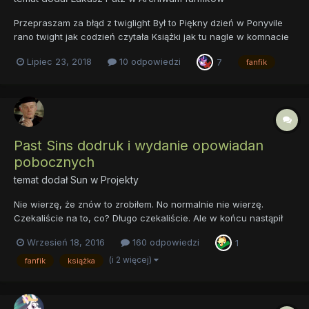
Przepraszam za błąd z twiglight Był to Piękny dzień w Ponyvile
rano twight jak codzień czytała Książki jak tu nagle w komnacie
pojawiło się dziura a z niej wyszedł pewien kucyk o ciemnym
Lipiec 23, 2018
10 odpowiedzi
7
fanfik
kombinezonie i granatowej grzywie z małą cenściom koloru
różowego. Przestawił się twight sparkly. Twi...
Past Sins dodruk i wydanie opowiadan
pobocznych
temat dodał
Sun
w
Projekty
Nie wierzę, że znów to zrobiłem. No normalnie nie wierzę.
Czekaliście na to, co? Długo czekaliście. Ale w końcu nastąpił
moment przełomowy. Minęliśmy punkt decyzji i musimy
Wrzesień 18, 2016
160 odpowiedzi
1
kontynuować start. Zatem, po prawie roku od kiedy zacząłem
przygotowywać ten projekt, jestem w zasadzie gotów by pr...
(i 2 więcej)
fanfik
książka