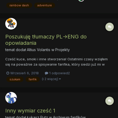
księge. będe updateował ten post z każdym kolejnym
rainbow dash
adventure
przetłumac...
Poszukuję tłumaczy PL->ENG do
opowiadania
temat dodał
Altius Volantis
w
Projekty
Cześć kuce, smoki i inne stworzenia! Ostatnimi czasy wziąłem
się na poważnie za spisywanie fanfika, który siedzi już mi w
głowie od 1,5 roku. Jako że chciałbym żeby był szerzej dostępny,
Wrzesień 6, 2018
1 odpowiedź
a sam niestety słabo piszę po angielsku, szukam dobrych
(i 2 więcej)
szukam
fanfik
duszyczek, które pomogłyby mi z ogarnięciem tego tem...
Inny wymiar cześć 1
temat dodał
Łukasz Putz
w
Archiwum fanfików