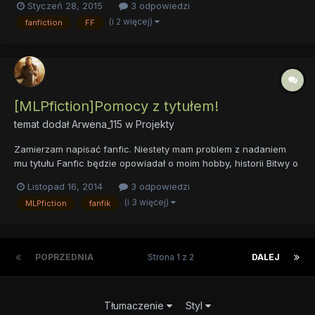
Styczeń 28, 2015
3 odpowiedzi
(i 2 więcej)
fanfiction
FF
[MLPfiction]Pomocy z tytułem!
temat dodał
Arwena_115
w
Projekty
Zamierzam napisać fanfic. Niestety mam problem z nadaniem
mu tytułu Fanfic będzie opowiadał o moim hobby, historii Bitwy o
Anglię. No cóż... Nadać czemuś takiemu tytuł to wyzwanie i nic
Listopad 16, 2014
3 odpowiedzi
nie mogę wymyślić! Może Wy mi coś podpowiecie??? Serdeczne
(i 3 więcej)
MLPfiction
fanfik
dzięki za wszystkie propozycje
POPRZEDNIA
Strona 1 z 2
DALEJ
Tłumaczenie
Styl