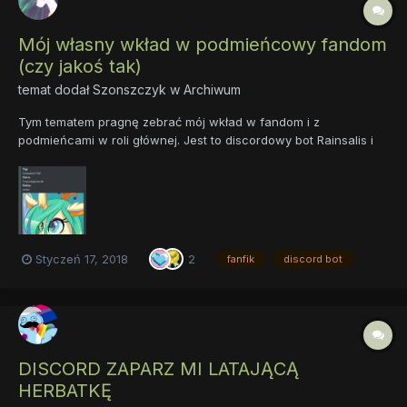
Mój własny wkład w podmieńcowy fandom
(czy jakoś tak)
temat dodał
Szonszczyk
w
Archiwum
Tym tematem pragnę zebrać mój wkład w fandom i z
podmieńcami w roli głównej. Jest to discordowy bot Rainsalis i
mój fanfik "Kucyk w czarnej pelerynie", ale nie dajcie się nazwie
tego fika, on opowiada historię nieprzemienionego podmieńca,
który przeżywa ciekawe historie, nawet spotyka Celestie... No...
Styczeń 17, 2018
2
fanfik
discord bot
DISCORD ZAPARZ MI LATAJĄCĄ
HERBATKĘ