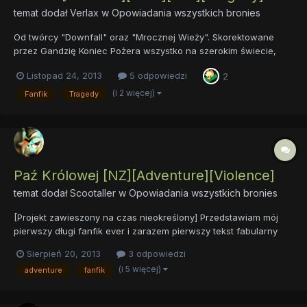
temat dodał
Verlax
w
Opowiadania wszystkich bronies
Od twórcy "Downfall" oraz "Mrocznej Wieży". Skorektowane
przez Gandzię Koniec Pożera wszystko na szerokim świecie,
ptaki, zwierzęta, i drzewa, i kwiecie, kruszy żelazo i miażdży
Listopad 24, 2013
5 odpowiedzi
2
kamienie, jasną stal łamie, wysusza strumienie, królów zabija,
burzy dumne miasta, powala górę, co w ni...
(i 2 więcej)
Fanfik
Tragedy
Paź Królowej [NZ][Adventure][Violence]
temat dodał
Scootaller
w
Opowiadania wszystkich bronies
[Projekt zawieszony na czas nieokreślony] Przedstawiam mój
pierwszy długi fanfik ever i zarazem pierwszy tekst fabularny
poświęcony kucykom. Akcja dzieje się gdzieś w trakcie
Sierpień 20, 2013
3 odpowiedzi
trzeciego sezonu, przed uczynieniem Twilight Alikornem, a po
(i 5 więcej)
adventure
fanfik
zreformowaniu Discorda, jednak nie ma to większego w...