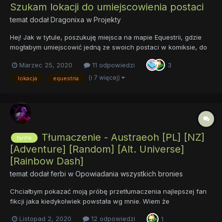
Szukam lokacji do umiejscowienia postaci
temat dodał
Dragonixa
w
Projekty
Hej! Jak w tytule, poszukuję miejsca na mapie Equestrii, gdzie
mogłabym umiejscowić jedną ze swoich postaci w komiksie, do
którego dopiero piszę scenariusz. Dwie z trzech głównych
Marzec 25, 2020
11 odpowiedzi
3
postaci mam osadzone co prawda, ale potrzebuję też pomocy
fandomu odnośnie historii Equestrii....
(i 7 więcej)
lokacja
equestria
Tłumaczenie - Austraeoh [PL] [NZ]
fanfik
[Adventure] [Random] [Alt. Universe]
[Rainbow Dash]
temat dodał
ferbi
w
Opowiadania wszystkich bronies
Chciałbym pokazać moją próbę przetłumaczenia najlepszej fan
fikcji jaka kiedykolwiek powstała wg mnie. Wiem że
przetłumaczenie całości nie będzie możliwe (3,6m słów i ciągle
Listopad 2, 2020
12 odpowiedzi
1
jest nieskończona) ale chciałbym chociaż spróbować pierwszą