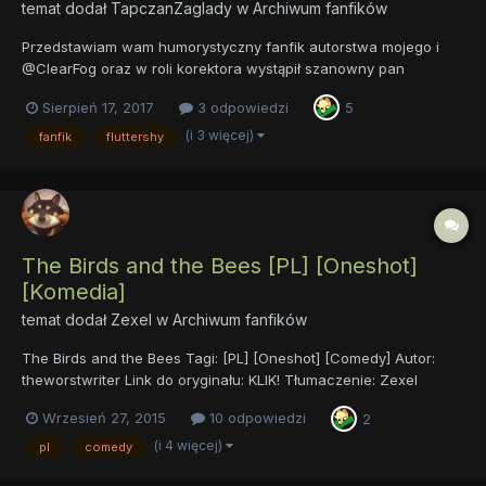
temat dodał
TapczanZaglady
w
Archiwum fanfików
Przedstawiam wam humorystyczny fanfik autorstwa mojego i
@ClearFog oraz w roli korektora wystąpił szanowny pan
@Szonszczyk.Jest to ulepszona wersja pracy @iCzaRez (halina-
Sierpień 17, 2017
3 odpowiedzi
5
zapasz-mi-meliske)
https://docs.google.com/document/d/16FiLBLseEGUmZ1v0cWVO
(i 3 więcej)
fanfik
fluttershy
xn7BRC50dKI96zZKgxmh2_M/edit?usp=sharing
The Birds and the Bees [PL] [Oneshot]
[Komedia]
temat dodał
Zexel
w
Archiwum fanfików
The Birds and the Bees Tagi: [PL] [Oneshot] [Comedy] Autor:
theworstwriter Link do oryginału: KLIK! Tłumaczenie: Zexel
Słówko od Zexela: Witam serdecznie! Chciałbym Wam
Wrzesień 27, 2015
10 odpowiedzi
2
zaprezentować efekt mojej pracy, czyli tłumaczenie dość
popularnego fanfika. W końcu ok. 64,500 wyświetleń to nie jest
(i 4 więcej)
pl
comedy
mała liczba...