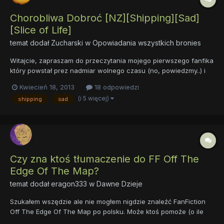
Chorobliwa Dobroć [NZ][Shipping][Sad]
[Slice of Life]
temat dodał
Zucharski
w
Opowiadania wszystkich bronies
Witajcie, zapraszam do przeczytania mojego pierwszego fanfika
który powstał prez nadmiar wolnego czasu (no, powiedzmy..) i
siedzący w głowie pomysł. Zapewne będzie w niej trochę
Kwiecień 18, 2013
18 odpowiedzi
błędów, interpunkcyjnych, narracyjnych itd. Wytykajci mi je Opis:
(i 5 więcej)
shipping
sad
Fluttershy jest zakochana w Rainbow Dash, jednak pr...
Czy zna ktoś tłumaczenie do FF Off The
Edge Of The Map?
temat dodał
eragon333
w
Dawne Dzieje
Szukałem wszędzie ale nie mogłem nigdzie znaleźć FanFiction
Off The Edge Of The Map po polsku. Może ktoś pomoże (o ile
istnieje)