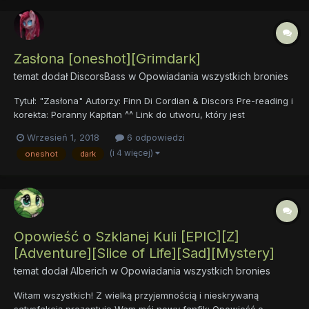
Zasłona [oneshot][Grimdark]
temat dodał
DiscorsBass
w
Opowiadania wszystkich bronies
Tytuł: "Zasłona" Autorzy: Finn Di Cordian & Discors Pre-reading i
korekta: Poranny Kapitan ^^ Link do utworu, który jest
opowiadaniem:
Wrzesień 1, 2018
6 odpowiedzi
https://docs.google.com/document/d/1mxrMGu4W-
(i 4 więcej)
oneshot
dark
UFn_NyOWuNh_x-kRT1xM1JU1zxHvqbeBGU/edit Tutaj chciałbym
przekazać rów...
Opowieść o Szklanej Kuli [EPIC][Z]
[Adventure][Slice of Life][Sad][Mystery]
temat dodał
Alberich
w
Opowiadania wszystkich bronies
Witam wszystkich! Z wielką przyjemnością i nieskrywaną
satysfakcją prezentuję Wam mój nowy fanfik: Opowieść o