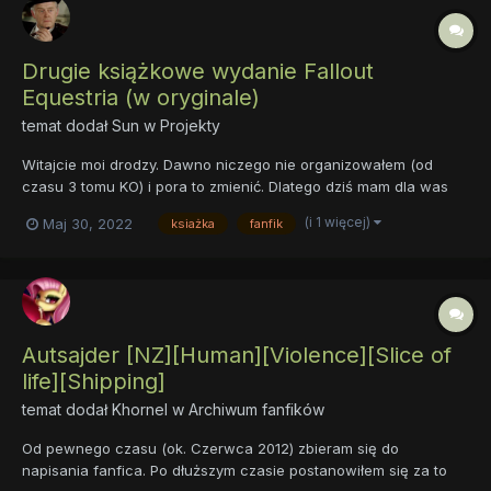
Drugie książkowe wydanie Fallout
Equestria (w oryginale)
temat dodał
Sun
w
Projekty
Witajcie moi drodzy. Dawno niczego nie organizowałem (od
czasu 3 tomu KO) i pora to zmienić. Dlatego dziś mam dla was
coś specjalnego: Wielkiego i potężnego Fallouta. Oczywiście po
(i 1 więcej)
Maj 30, 2022
ksiażka
fanfik
angielsku. Tym razem nastąpiła jednak pewna drobna zmiana.
Otóż, tym razem książki są dostępne już. Leżą tylko i czekaj...
Autsajder [NZ][Human][Violence][Slice of
life][Shipping]
temat dodał
Khornel
w
Archiwum fanfików
Od pewnego czasu (ok. Czerwca 2012) zbieram się do
napisania fanfica. Po dłuższym czasie postanowiłem się za to