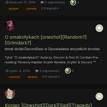
Kwiecień 17, 2014
6 odpowiedzi
4
(i 3 więcej)
random
comedy
O smakołykach [oneshot][Random?]
[Grimdark?]
temat dodał
DiscorsBass
w
Opowiadania wszystkich bronies
Tytuł: "O smakołykach" Autorzy: Discors & Finn Di Cordian Pre-
reading: Poranny Kapitan Scyfer Korekta: Scyfer & Discors ^^
Link do utworu, który absolutnie nie ma nic wspólnego z
Lipiec 3, 2014
3 odpowiedzi
6
opowiadaniem: https://www.youtube.com/watch?v=tejkhFyjoGE
Link do utworu, który jest opowiadaniem: https://docs...
(i 4 więcej)
oneshot
random
Koniec [Oneshot][Dark][Sad][Tragedy]