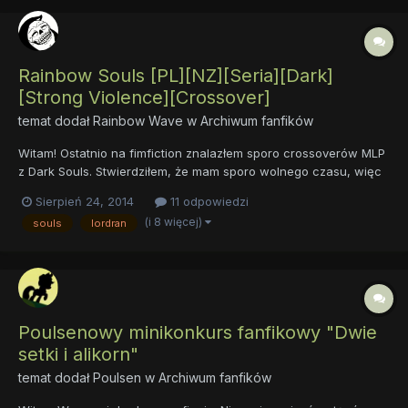
Rainbow Souls [PL][NZ][Seria][Dark]
[Strong Violence][Crossover]
temat dodał
Rainbow Wave
w
Archiwum fanfików
Witam! Ostatnio na fimfiction znalazłem sporo crossoverów MLP
z Dark Souls. Stwierdziłem, że mam sporo wolnego czasu, więc
postanowiłem je przetłumaczyć. Nie trzeba znać materiału
Sierpień 24, 2014
11 odpowiedzi
źródłowego, by czerpać przyjemność z czytania (np. ja
(i 8 więcej)
souls
lordran
przeczytałem kilka z nich zanim wgl poznałem uniwersum DkS i
mi s...
Poulsenowy minikonkurs fanfikowy "Dwie
setki i alikorn"
temat dodał
Poulsen
w
Archiwum fanfików