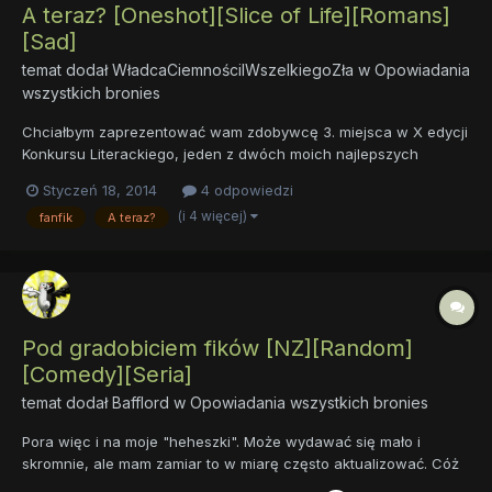
A teraz? [Oneshot][Slice of Life][Romans]
[Sad]
temat dodał
WładcaCiemnościIWszelkiegoZła
w
Opowiadania
wszystkich bronies
Chciałbym zaprezentować wam zdobywcę 3. miejsca w X edycji
Konkursu Literackiego, jeden z dwóch moich najlepszych
fanfików (nie wiem czy "Konkurs" nie był lepszy, ale może to
Styczeń 18, 2014
4 odpowiedzi
tylko moje odczucie), poddane lekkiej (własnoręcznej) korekcie
(i 4 więcej)
fanfik
A teraz?
wizualnej opowiadanie: A teraz? Pewna dwójka młodych kucy
za...
Pod gradobiciem fików [NZ][Random]
[Comedy][Seria]
temat dodał
Bafflord
w
Opowiadania wszystkich bronies
Pora więc i na moje "heheszki". Może wydawać się mało i
skromnie, ale mam zamiar to w miarę często aktualizować. Cóż
więcej? Dobrej zabawy życzę. Pod gradobiciem fików