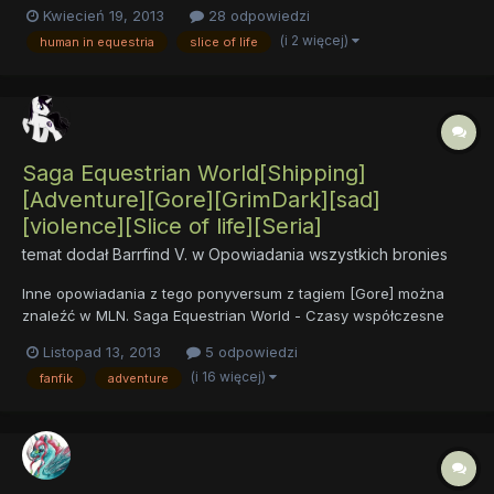
wziąć. I coś mi wyszło. Czy dobrze, czy źle oceńcie sami. Wielka
Kwiecień 19, 2013
28 odpowiedzi
Encyklopedia Equestrii wg. Qebora Tom I Opis: Historia
(i 2 więcej)
human in equestria
slice of life
człowieka, który trafia do Equestrii i ma problemy z
dostosowan...
Saga Equestrian World[Shipping]
[Adventure][Gore][GrimDark][sad]
[violence][Slice of life][Seria]
temat dodał
Barrfind V.
w
Opowiadania wszystkich bronies
Inne opowiadania z tego ponyversum z tagiem [Gore] można
znaleźć w MLN. Saga Equestrian World - Czasy współczesne
licząc od 1000 roku Ery Alicornów[shipping][Adventure][Dark]
Listopad 13, 2013
5 odpowiedzi
[sad][violence][seria] 1) Prawdziwe imię(Rok 1000 EA)[Z]
(i 16 więcej)
fanfik
adventure
[Comedy][Slice of life] Opis: Ponyville,...