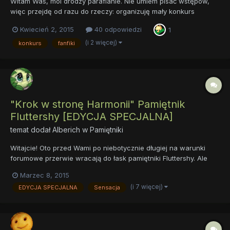
Witam Was, moi drodzy parafianie. Nie umiem pisać wstępów,
więc przejdę od razu do rzeczy: organizuję mały konkurs
literacki, własnego pomysłu i na własny koszt. Zapewne nie
Kwiecień 2, 2015
40 odpowiedzi
1
wiem, na co się porywam, ale miałem ochotę zrobić coś takiego
od dawna i w końcu uznałem, że nadeszła pora. Zasady
(i 2 więcej)
konkurs
fanfiki
znajdziecie...
"Krok w stronę Harmonii" Pamiętnik
Fluttershy [EDYCJA SPECJALNA]
temat dodał
Alberich
w
Pamiętniki
Witajcie! Oto przed Wami po niebotycznie długiej na warunki
forumowe przerwie wracają do łask pamiętniki Fluttershy. Ale
żeby było jeszcze weselej... Od razu startujemy z edycją
Marzec 8, 2015
specjalną: "Krok w stronę Harmonii" Ładny obrazek, by przykuć
(i 7 więcej)
EDYCJA SPECJALNA
Sensacja
oko... Jest to zaplanowany, składają...