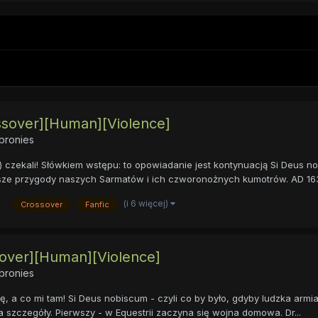
ssover][Human][Violence]
bronies
 ) czekali! Słówkiem wstępu: to opowiadanie jest kontynuacją Si Deus 
alsze przygody naszych Sarmatów i ich czworonożnych kumotrów. AD 1639
(i 6 więcej)
Crossover
Fanfic
sover][Human][Violence]
bronies
, a co mi tam! Si Deus nobiscum - czyli co by było, gdyby ludzka armia 
a szczegóły. Pierwszy - w Equestrii zaczyna się wojna domowa. Dr...