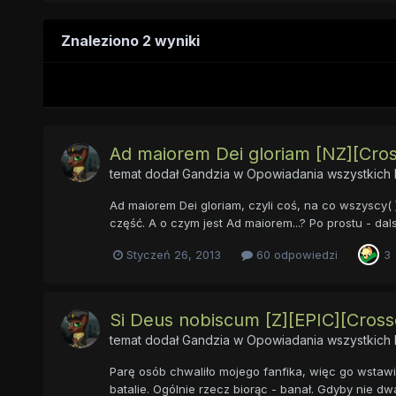
Znaleziono 2 wyniki
Ad maiorem Dei gloriam [NZ][Cro
temat dodał
Gandzia
w
Opowiadania wszystkich 
Ad maiorem Dei gloriam, czyli coś, na co wszyscy(
część. A o czym jest Ad maiorem...? Po prostu - d
Styczeń 26, 2013
60 odpowiedzi
3
Si Deus nobiscum [Z][EPIC][Cros
temat dodał
Gandzia
w
Opowiadania wszystkich 
Parę osób chwaliło mojego fanfika, więc go wstawię
batalie. Ogólnie rzecz biorąc - banał. Gdyby nie dw