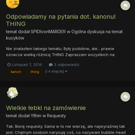
Odpowiadamy na pytania dot. kanonu!
THING
temat dodał
SPIDIvonMARDER
w
Ogólna dyskusja na temat
kucyków
Nie znalazłem takiego tematu. Były podobne, ale... prawie
oznacza wielką różnicę THING Zapraszam wszystkich na
kucykowy THING! Czym jest Thing? W dawnych
Listopad 7, 2014
3 odpowiedzi
społeczeństwach germańskich oznaczał radę starców, ich sądy
(i 4 więcej)
kanon
thing
i zebrania, gdzie obradowali nad ważnymi sprawami i każdy
mógł zapytać o coś....
Wielkie łebki na zamówienie
temat dodał
Ylthin
w
Requesty
Tak. Biorę requesty. Sama w to nie wierzę, ale najwyraźniej tak
jest. Chętnym osobom narysuję coś, co nazywam bubble-head