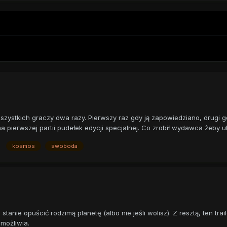
wszystkich graczy dwa razy. Pierwszy raz gdy ją zapowiedziano, drugi 
na pierwszej partii pudełek edycji specjalnej. Co zrobił wydawca żeby ukr
kosmos
swoboda
nie opuścić rodzimą planetę (albo nie jeśli wolisz). Z resztą, ten traile
umożliwia.