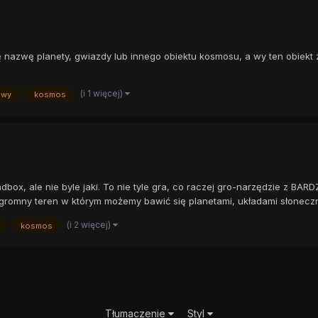
 nazwę planety, gwiazdy lub innego obiektu kosmosu, a wy ten obiekt zm
(i 1 więcej)
awy
kosmos
x, ale nie byle jaki. To nie tyle gra, co raczej gro-narzędzie z BARDZ
gromny teren w którym możemy bawić się planetami, układami słoneczny
(i 2 więcej)
kosmos
Tłumaczenie
Styl