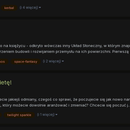
(i 4 więcej)
kerbal
ko na księżycu - odkryto wówczas inny Układ Słoneczny, w którym znajdu
zeniem budowli i rozwijaniem przemysłu na ich powierzchni. Pierwszą o
(i 2 więcej)
mos
space-fantasy
ietę!
cie jakiejś odmiany, czegoś co sprawi, że poczujecie się jak nowo na
 który możecie dowolnie aranżować i zmieniać? Chcecie się poczuć j..
(i 1 więcej)
twilight sparkle