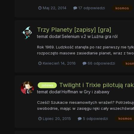
Maj 22, 2014
17 odpowiedzi
kosmos
Trzy Planety [zapisy] [gra]
temat dodał
Selenium v.2
w
Luźna gra ról
Rok 1969. Ludzkość stanęła po raz pierwszy nie tyl
rozpoczęto masowe zasiedlanie planet, wraz z twor
Kwiecień 14, 2016
66 odpowiedzi
kos
Twilight i Trixie pilotują rak
zabawa
temat dodał
Hoffman
w
Gry i zabawy
Cześć! Szukacie niesamowitych wrażeń? Potrzebuje
swobodnie, mając w zasięgu ręki cały wszechświat,
Lipiec 20, 2015
5 odpowiedzi
kosmos