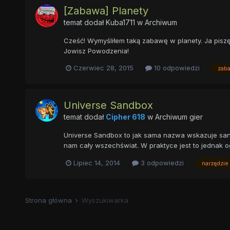
[Zabawa] Planety
temat dodał
Kuba1711
w
Archiwum
Cześć! Wymyśliłem taką zabawę w planety. Ja piszę
Jowisz Powodzenia!
Czerwiec 28, 2015
10 odpowiedzi
zab
Universe Sandbox
temat dodał
Cipher 618
w
Archiwum gier
Universe Sandbox to jak sama nazwa wskazuje sandbo
nam cały wszechświat. W praktyce jest to jednak o
Lipiec 14, 2014
3 odpowiedzi
narzędzie
Strona główna
Wyszukiwarka