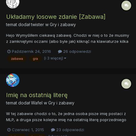
Układamy losowe zdanie [Zabawa]
temat dodał
twister
w
Gry i zabawy
Hejo Wymyśliłem ciekawą zabawę. Chodzi w niej o to że musimy
z zamkniętymi oczami (albo byle jak) kliknąć na klawiaturze kilka
liter. Z tych liter musimy ułożyć zdanie np.: hjfu Heniek je
Październik 24, 2016
26 odpowiedzi
futrzane udka Nie wiem czy taka zabaw...
(i 3 więcej)
zabawa
gra
Imię na ostatnią literę
temat dodał
Wafel
w
Gry i zabawy
W tej zabawie chodzi o to, że jedna osoba pisze imię postaci z
MLP, a druga pisze kolejne imię na ostatnią literę poprzedniego
imienia. Np. Osoba 1: DiscorD Osoba 2: Derpy Jeżeli nie ma
Czerwiec 1, 2015
23 odpowiedzi
imienia na ostatnią literę np.y to bierzemy literę p Uwaga