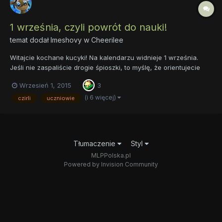
1 września, czyli powrót do nauki!
temat dodał
Imeshovy
w
Cheerilee
Witajcie kochane kucyki! Na kalendarzu widnieje 1 września.
Jeśli nie zaspaliście drogie śpioszki, to myślę, że orientujecie
się, że nastał dziś początek nowego roku szkolnego! (studenci
Wrzesień 1, 2015
3
mają jeszcze miesiąc wolnego, ale o tym ciiiii... hehehe) Jako
opiekun poddziału Cheerilee chciałbym życzyć ws...
(i 6 więcej)
czirli
uczniowie
Tłumaczenie
Styl
MLPPolska.pl
Powered by Invision Community