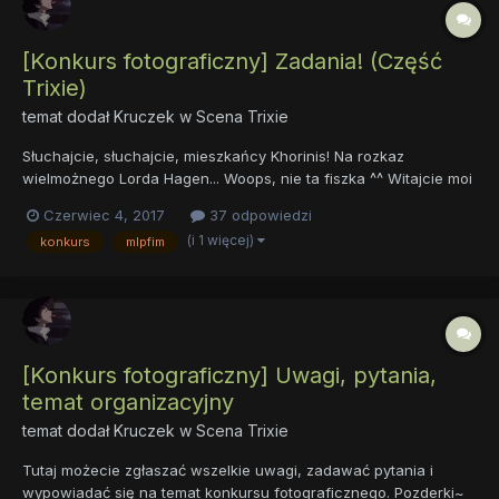
[Konkurs fotograficzny] Zadania! (Część
Trixie)
temat dodał
Kruczek
w
Scena Trixie
Słuchajcie, słuchajcie, mieszkańcy Khorinis! Na rozkaz
wielmożnego Lorda Hagen... Woops, nie ta fiszka ^^ Witajcie moi
drodzy! Zgodnie z obietnicą, w dniu dzisiejszym startuje
Czerwiec 4, 2017
37 odpowiedzi
pierwsza - najłatwiejsza edycja konkursu fotograficznego
(i 1 więcej)
konkurs
mlpfim
powstałego na współpracy działu Trixie, Thoraxa ora...
[Konkurs fotograficzny] Uwagi, pytania,
temat organizacyjny
temat dodał
Kruczek
w
Scena Trixie
Tutaj możecie zgłaszać wszelkie uwagi, zadawać pytania i
wypowiadać się na temat konkursu fotograficznego. Pozderki~