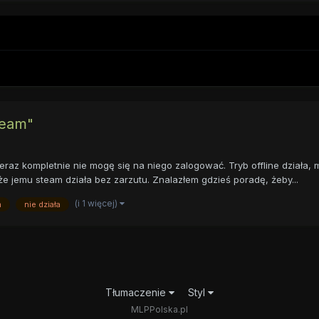
team"
teraz kompletnie nie mogę się na niego zalogować. Tryb offline działa
 jemu steam działa bez zarzutu. Znalazłem gdzieś poradę, żeby...
(i 1 więcej)
m
nie działa
Tłumaczenie
Styl
MLPPolska.pl