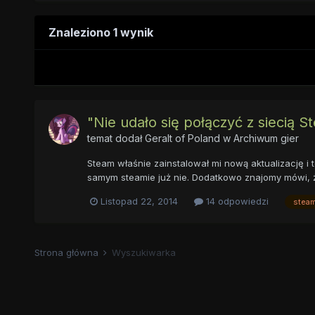
Znaleziono 1 wynik
"Nie udało się połączyć z siecią S
temat dodał
Geralt of Poland
w
Archiwum gier
Steam właśnie zainstalował mi nową aktualizację i 
samym steamie już nie. Dodatkowo znajomy mówi, że
Listopad 22, 2014
14 odpowiedzi
stea
Strona główna
Wyszukiwarka