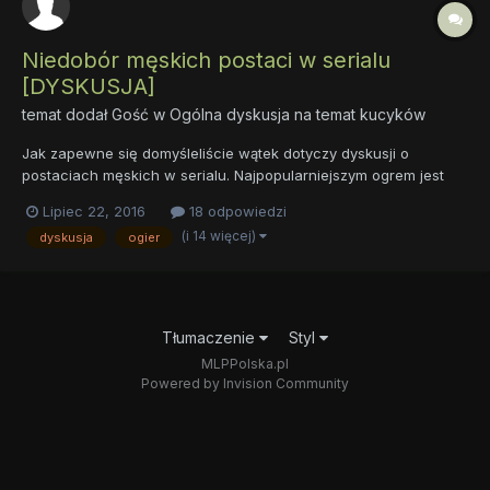
Niedobór męskich postaci w serialu
[DYSKUSJA]
temat dodał Gość w
Ogólna dyskusja na temat kucyków
Jak zapewne się domyśleliście wątek dotyczy dyskusji o
postaciach męskich w serialu. Najpopularniejszym ogrem jest
zdecydowanie Big Macintosh. Poświęcono mu nawet jeden
Lipiec 22, 2016
18 odpowiedzi
odcinek (Brotherhooves Social) w języku Polskim Siostrzany
(i 14 więcej)
dyskusja
ogier
Turniej. Przedstawiono go tam w taki, obrzydliwy sposób:...
Tłumaczenie
Styl
MLPPolska.pl
Powered by Invision Community