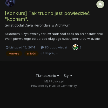
[Konkurs] Tak trudno jest powiedzieć
"kocham".
temat dodał
Cava Herondale
w
Archiwum
Szlachetni użytkownicy forum! Nadszedł czas na przedstawienie
Wam pierwszego od bardzo długiego czasu konkursu w dziale
Cadance. Długo zbierałam się do tego, aby go utworzyć, więc
Listopad 15, 2014
80 odpowiedzi
2
mam nadzieję, że znajdą się osoby z lekkim piórem i ołówkiem
(lub ktokolwiek), kto będzie czuł się na siłach, aby wz...
(i 2 więcej)
konkurs
miłość
Tłumaczenie
Styl
MLPPolska.pl
Powered by Invision Community