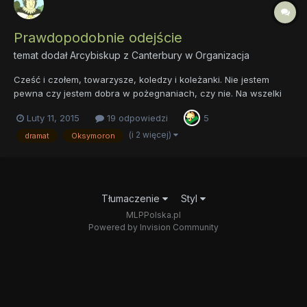
Prawdopodobnie odejście
temat dodał
Arcybiskup z Canterbury
w
Organizacja
Cześć i czołem, towarzysze, koledzy i koleżanki. Nie jestem
pewna czy jestem dobra w pożegnaniach, czy nie. Na wszelki
wypadek wyciągnijcie chusteczki, albo zdobądźcie Złotą Malinę
Luty 11, 2015
19 odpowiedzi
5
za odpierdolenie najgorszego dramatu w dziejach forum. Jest to
w zasadzie temat dla ludzi, którzy byli mi bliscy, z k...
(i 2 więcej)
dramat
Oksymoron
Tłumaczenie
Styl
MLPPolska.pl
Powered by Invision Community