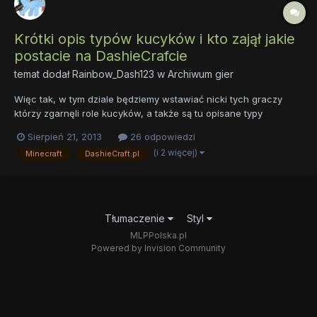
Krótki opis typów kucyków i kto zajął jakie
postacie na DashieCrafcie
temat dodał
Rainbow_Dash123
w
Archiwum gier
Więc tak, w tym dziale będziemy wstawiać nicki tych graczy
którzy zgarnęli role kucyków, a także są tu opisane typy
kucyków, gdyby ktoś nie wiedział jaki typ ma właściwości. Oki
Sierpień 21, 2013
26 odpowiedzi
doki loki, więc zaczynamy! Na pierwszy ogień pójdą typy
(i 2 więcej)
Minecraft
DashieCraft.pl
kucyków. Oto one: kucyk ziemny -szybciej biega, podczas
kopania...
Tłumaczenie
Styl
MLPPolska.pl
Powered by Invision Community