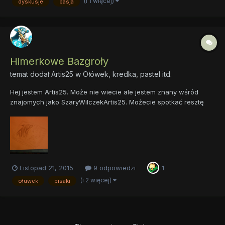
(i 1 więcej)
dyskusje
pasja
I @Dabrowski, może podzielisz się z...
Himerkowe Bazgroły
temat dodał
Artis25
w
Ołówek, kredka, pastel itd.
Hej jestem Artis25. Może nie wiecie ale jestem znany wśród
znajomych jako SzaryWilczekArtis25. Możecie spotkać resztę
moich tworów na tych stronach: https://aidenrysoje.flog.pl/
http://artis25.deviantart.com/ Tutaj chciałbym wam pokazać
moje twory z mlp. zaczne od szkicu mojego...
Listopad 21, 2015
9 odpowiedzi
1
(i 2 więcej)
ołuwek
pisaki