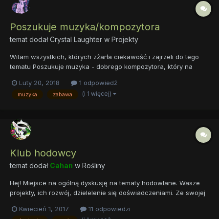
Poszukuje muzyka/kompozytora
temat dodał
Crystal Laughter
w
Projekty
Witam wszystkich, których zżarła ciekawość i zajrzeli do tego
tematu Poszukuje muzyka - dobrego kompozytora, który na
podstawie tekstu stworzy melodie i podkład. Niestety ale natura
Luty 20, 2018
1 odpowiedź
nie obdarzyła mnie talentem do takich rzeczy więc poszukuje
(i 1 więcej)
muzyka
zabawa
kogoś kto mógłby mi pomóc. Wszelkich potrze...
Klub hodowcy
temat dodał
Cahan
w
Rośliny
Hej! Miejsce na ogólną dyskusję na tematy hodowlane. Wasze
projekty, ich rozwój, dzielelenie się doświadczeniami. Ze swojej
strony chciałam zapytać @Lemi jakie ma parametry wody w
Kwiecień 1, 2017
11 odpowiedzi
akwarium, czym nawozi (jeśli nawozi) i jakie stosuje oświetlenie.