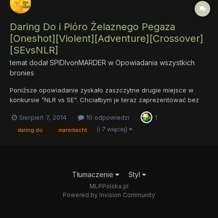
Daring Do i Pióro Żelaznego Pegaza
[Oneshot][Violent][Adventure][Crossover]
[SEvsNLR]
temat dodał
SPIDIvonMARDER
w
Opowiadania wszystkich
bronies
Poniższe opowiadanie zyskało zaszczytne drugie miejsce w
konkursie "NLR vs SE". Chciałbym je teraz zaprezentować bez
presji czasu konkursowego. Poprawiłem trochę błędów, więc
Sierpień 7, 2014
10 odpowiedzi
1
jest chyba jakiś progres... DARING DO I PIÓRO ŻELAZNEGO
PEGAZA Tagi: [adventure] [sE vs NLR...
(i 7 więcej)
daring do
maremacht
Tłumaczenie
Styl
MLPPolska.pl
Powered by Invision Community