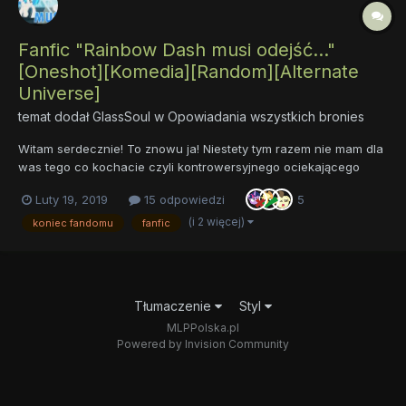
Fanfic "Rainbow Dash musi odejść..."
[Oneshot][Komedia][Random][Alternate
Universe]
temat dodał
GlassSoul
w
Opowiadania wszystkich bronies
Witam serdecznie! To znowu ja! Niestety tym razem nie mam dla
was tego co kochacie czyli kontrowersyjnego ociekającego
wyłuzdanym seksem i przemocą opowiadania tylko takie mniej
Luty 19, 2019
15 odpowiedzi
5
wyłuzdane. Fanfic ten opowiada o tym że pewnego dnia kucyki
postanawiają pozbyć się Rainbow Dash. Rainbow Dash chcąc
(i 2 więcej)
koniec fandomu
fanfic
nie c...
Tłumaczenie
Styl
MLPPolska.pl
Powered by Invision Community